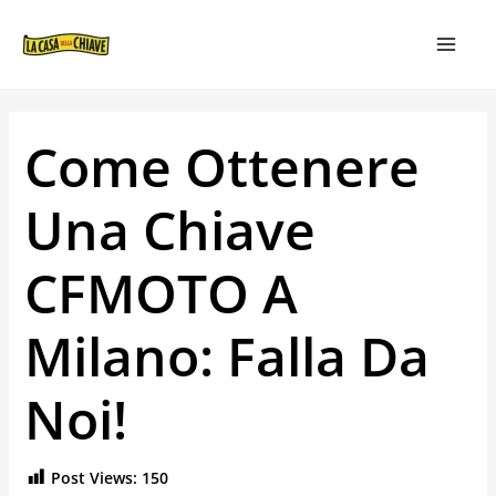
VAI
NAVIGAZIONE
MAIN
AL
ARTICOLI
MEN
CONTENUTO
Come Ottenere
Una Chiave
CFMOTO A
Milano: Falla Da
Noi!
Post Views:
150