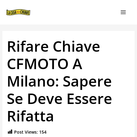
VAI
NAVIGAZIONE
MAIN
AL
ARTICOLI
MEN
CONTENUTO
Rifare Chiave
CFMOTO A
Milano: Sapere
Se Deve Essere
Rifatta
Post Views:
154