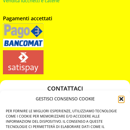
Vendita lucchetti e catene
Pagamenti accettati
CONTATTACI
349 3863811
GESTISCI CONSENSO COOKIE
349 3863811
PER FORNIRE LE MIGLIORI ESPERIENZE, UTILIZZIAMO TECNOLOGIE
chiavicodificate@gmail.com
COME I COOKIE PER MEMORIZZARE E/O ACCEDERE ALLE
INFORMAZIONI DEL DISPOSITIVO. IL CONSENSO A QUESTE
TECNOLOGIE CI PERMETTERÀ DI ELABORARE DATI COME IL