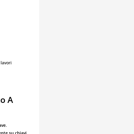
lavori
to A
ave
.
nte su chiavi