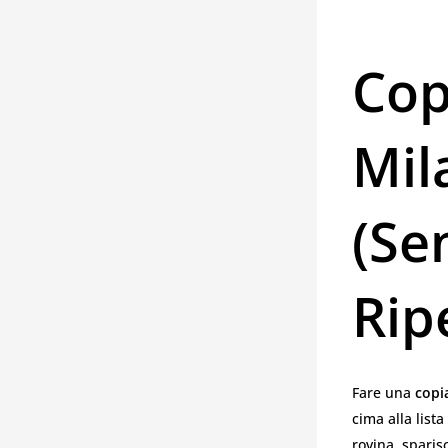
Cop
Mil
(se
Ripe
Fare una
copi
cima alla list
rovina, spari