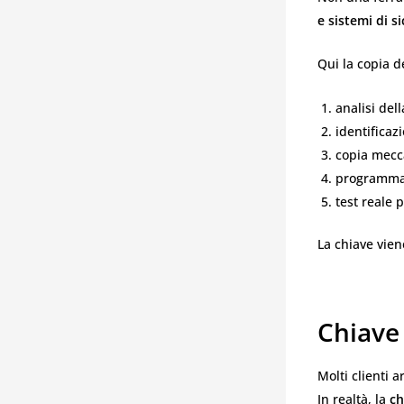
e sistemi di s
Qui la copia 
analisi del
identifica
copia mecc
programmaz
test reale 
La chiave vie
Chiave
Molti clienti 
In realtà, la
ch