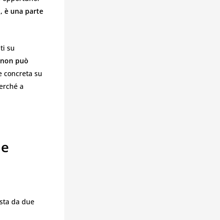
, è una parte
ti su
non può
 e concreta su
erché a
me
osta da due