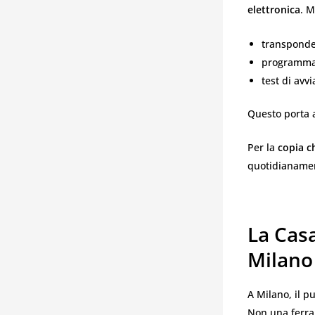
elettronica
. M
transpond
programmaz
test di avv
Questo porta a
Per la
copia c
quotidianamen
La Casa
Milano
A Milano, il p
Non una ferra