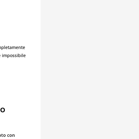
ompletamente
è impossibile
no
oto con