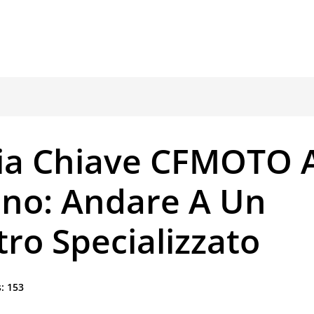
ia Chiave CFMOTO 
ano: Andare A Un
ro Specializzato
:
153