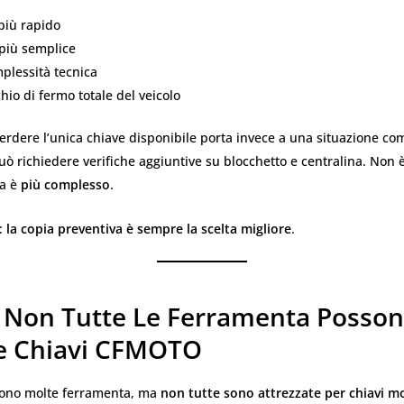
più rapido
più semplice
plessità tecnica
hio di fermo totale del veicolo
perdere l’unica chiave disponibile porta invece a una situazione c
uò richiedere verifiche aggiuntive su blocchetto e centralina. Non 
ma è
più complesso
.
e:
la copia preventiva è sempre la scelta migliore
.
 Non Tutte Le Ferramenta Posso
e Chiavi CFMOTO
tono molte ferramenta, ma
non tutte sono attrezzate per chiavi m