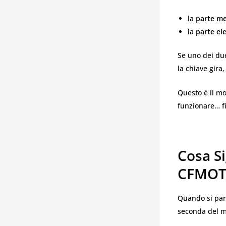
la
parte me
la
parte el
Se uno dei due
la chiave gira
Questo è il mo
funzionare… fi
Cosa S
CFMO
Quando si par
seconda del mo