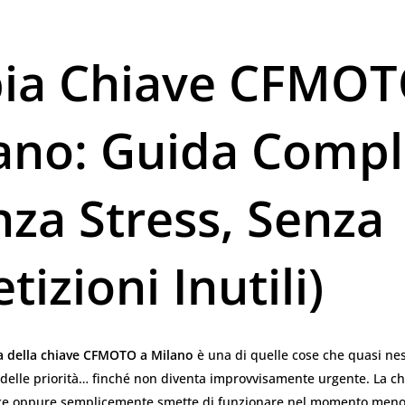
ia Chiave CFMOT
ano: Guida Compl
nza Stress, Senza
tizioni Inutili)
a della chiave CFMOTO a Milano
è una di quelle cose che quasi ne
a delle priorità… finché non diventa improvvisamente urgente. La ch
sce oppure semplicemente smette di funzionare nel momento men