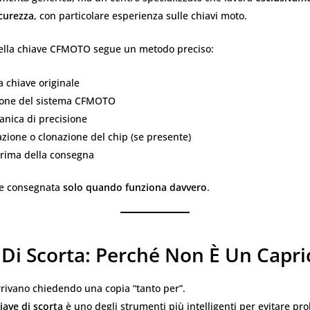
icurezza
, con particolare esperienza sulle chiavi moto.
della chiave CFMOTO segue un metodo preciso:
la chiave originale
zione del sistema CFMOTO
anica di precisione
ione o clonazione del chip (se presente)
prima della consegna
ne consegnata
solo quando funziona davvero
.
 Di Scorta: Perché Non È Un Capri
arrivano chiedendo una copia “tanto per”.
iave di scorta
è uno degli strumenti più intelligenti per evitare pro