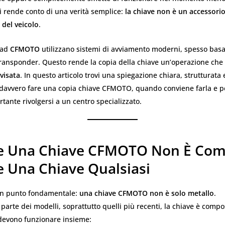
 si rende conto di una verità semplice:
la chiave non è un accessorio
del veicolo
.
uad
CFMOTO
utilizzano sistemi di avviamento moderni, spesso basa
 transponder. Questo rende la copia della chiave un’operazione che
visata
. In questo articolo trovi una spiegazione chiara, strutturata
a davvero fare una copia chiave CFMOTO, quando conviene farla e p
tante rivolgersi a un centro specializzato.
e Una Chiave CFMOTO Non È Co
e Una Chiave Qualsiasi
un punto fondamentale:
una chiave CFMOTO non è solo metallo
.
parte dei modelli, soprattutto quelli più recenti, la chiave è comp
devono funzionare insieme: