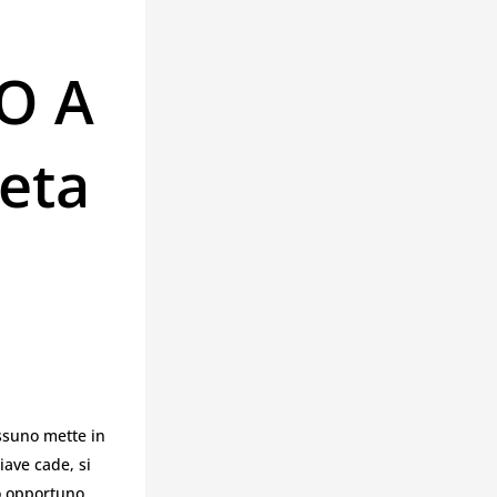
O A
eta
ssuno mette in
iave cade, si
o opportuno.