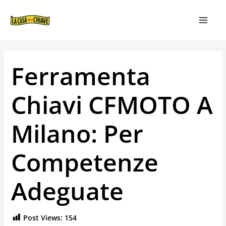
VAI
NAVIGAZIONE
MAIN
AL
ARTICOLI
MEN
CONTENUTO
Ferramenta
Chiavi CFMOTO A
Milano: Per
Competenze
Adeguate
Post Views:
154