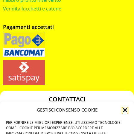
Fabbro pronto intervento
Vendita lucchetti e catene
Pagamenti accettati
CONTATTACI
349 3863811
GESTISCI CONSENSO COOKIE
349 3863811
PER FORNIRE LE MIGLIORI ESPERIENZE, UTILIZZIAMO TECNOLOGIE
chiavicodificate@gmail.com
COME I COOKIE PER MEMORIZZARE E/O ACCEDERE ALLE
INFORMAZIONI DEL DISPOSITIVO. IL CONSENSO A QUESTE