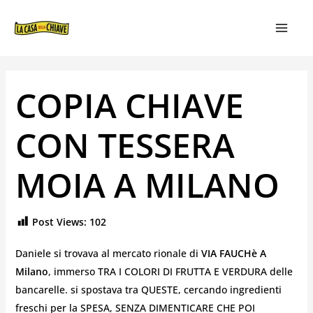
VAI
NAVIGAZIONE
MAIN
AL
ARTICOLI
MEN
CONTENUTO
COPIA CHIAVE
CON TESSERA
MOIA A MILANO
Post Views:
102
Daniele si trovava al mercato rionale di
VIA FAUCHè A
Milano
, immerso TRA I COLORI DI FRUTTA E VERDURA delle
bancarelle. si spostava tra QUESTE, cercando ingredienti
freschi per la SPESA, SENZA DIMENTICARE CHE POI