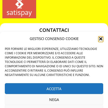
CONTATTACI
349 3863811
GESTISCI CONSENSO COOKIE
349 3863811
PER FORNIRE LE MIGLIORI ESPERIENZE, UTILIZZIAMO TECNOLOGIE
chiavicodificate@gmail.com
COME I COOKIE PER MEMORIZZARE E/O ACCEDERE ALLE
INFORMAZIONI DEL DISPOSITIVO. IL CONSENSO A QUESTE
TECNOLOGIE CI PERMETTERÀ DI ELABORARE DATI COME IL
Privacy Policy
COMPORTAMENTO DI NAVIGAZIONE O ID UNICI SU QUESTO SITO. NON
ACCONSENTIRE O RITIRARE IL CONSENSO PUÒ INFLUIRE
Cookie Policy
NEGATIVAMENTE SU ALCUNE CARATTERISTICHE E FUNZIONI.
ACCETTA
MAPS
NEGA
CHIAMA ORA