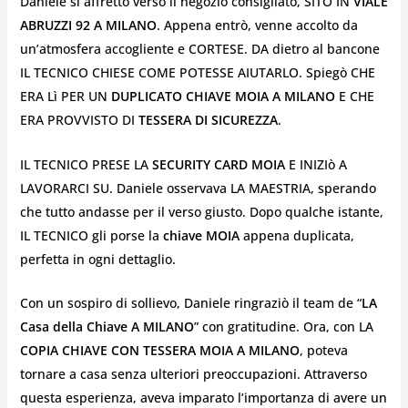
Daniele si affrettò verso il negozio consigliato, SITO IN
VIALE
ABRUZZI 92 A MILANO
. Appena entrò, venne accolto da
un’atmosfera accogliente e CORTESE. DA dietro al bancone
IL TECNICO CHIESE COME POTESSE AIUTARLO. Spiegò CHE
ERA Lì PER UN
DUPLICATO CHIAVE MOIA A MILANO
E CHE
ERA PROVVISTO DI
TESSERA DI SICUREZZA
.
IL TECNICO PRESE LA
SECURITY CARD MOIA
E INIZIò A
LAVORARCI SU. Daniele osservava LA MAESTRIA, sperando
che tutto andasse per il verso giusto. Dopo qualche istante,
IL TECNICO gli porse la
chiave MOIA
appena duplicata,
perfetta in ogni dettaglio.
Con un sospiro di sollievo, Daniele ringraziò il team de “
LA
Casa della Chiave
A MILANO
” con gratitudine. Ora, con LA
COPIA CHIAVE CON TESSERA MOIA A MILANO
, poteva
tornare a casa senza ulteriori preoccupazioni. Attraverso
questa esperienza, aveva imparato l’importanza di avere un