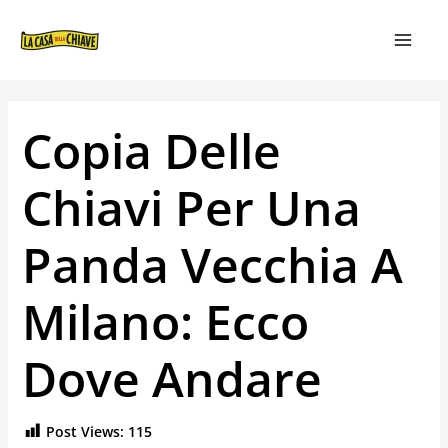
VAI
NAVIGAZIONE
MAIN
AL
ARTICOLI
MEN
CONTENUTO
Copia Delle
Chiavi Per Una
Panda Vecchia A
Milano: Ecco
Dove Andare
Post Views:
115