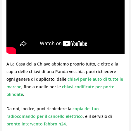
A La Casa della Chiave abbiamo proprio tutto, e oltre alla
copia delle chiavi di una Panda vecchia, puoi richiedere
ogni genere di duplicato, dalle
chiavi per le auto di tutte le
marche
, fino a quelle per le
chiavi codificate per porte
blindate
.
Da noi, inoltre, puoi richiedere la
copia del tuo
radiocomando per il cancello elettrico
, e il servizio di
pronto intervento fabbro h24
.