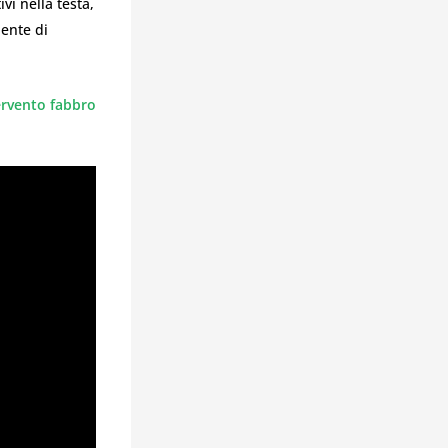
vi nella testa,
iente di
ervento fabbro