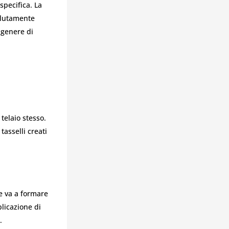
specifica. La
olutamente
 genere di
 telaio stesso.
tasselli creati
he va a formare
plicazione di
.