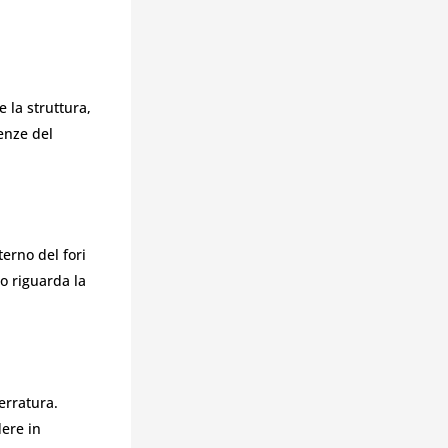
e la struttura,
genze del
terno del fori
to riguarda la
erratura.
dere in