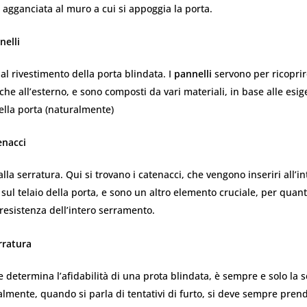
 agganciata al muro a cui si appoggia la porta.
nelli
 al rivestimento della porta blindata. I
pannelli
servono per ricoprir
o che all’esterno, e sono composti da vari materiali, in base alle esi
ella porta (naturalmente)
enacci
lla serratura. Qui si trovano i catenacci, che vengono inseriri all’in
 sul telaio della porta, e sono un altro elemento cruciale, per quan
 resistenza dell’intero serramento.
rratura
 determina l’afidabilità di una prota blindata, è sempre e solo la s
lmente, quando si parla di tentativi di furto, si deve sempre pren