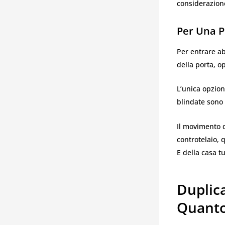
considerazione
Per Una P
Per entrare ab
della porta, o
L’unica opzion
blindate sono
Il movimento de
controtelaio, 
E della casa t
Duplica
Quanto