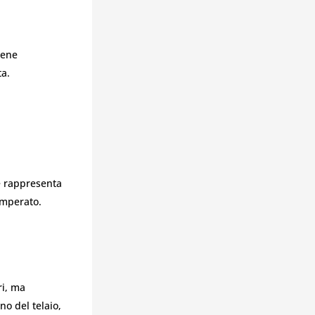
iene
ta.
he rappresenta
temperato.
ri, ma
no del telaio,