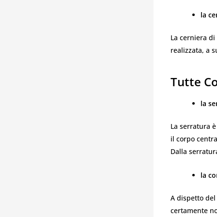
la ce
La cerniera di
realizzata, a s
Tutte C
la se
La serratura è
il corpo centr
Dalla serratur
la co
A dispetto del
certamente non 