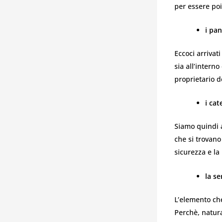
per essere poi
i pan
Eccoci arrivati
sia all’intern
proprietario d
i cat
Siamo quindi a
che si trovano
sicurezza e la
la se
L’elemento che
Perchè, natura