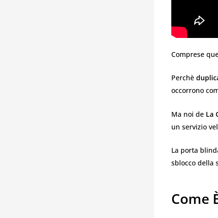
Comprese quel
Perchè
duplic
occorrono comp
Ma noi de
La 
un servizio ve
La porta blind
sblocco della
Come È