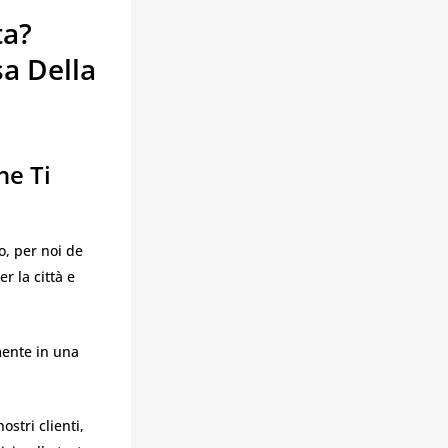
ta?
sa Della
he Ti
o, per noi de
r la città e
mente in una
stri clienti,