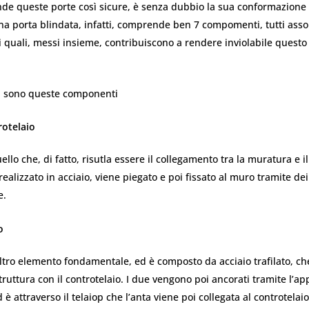
de queste porte così sicure, è senza dubbio la sua conformazione 
na porta blindata, infatti, comprende ben 7 compomenti, tutti ass
 quali, messi insieme, contribuiscono a rendere inviolabile questo
i sono queste componenti
rotelaio
llo che, di fatto, risutla essere il collegamento tra la muratura e il
ealizzato in acciaio, viene piegato e poi fissato al muro tramite dei 
e.
o
 altro elemento fondamentale, ed è composto da acciaio trafilato, c
truttura con il controtelaio. I due vengono poi ancorati tramite l’ap
ed è attraverso il telaiop che l’anta viene poi collegata al controtelaio