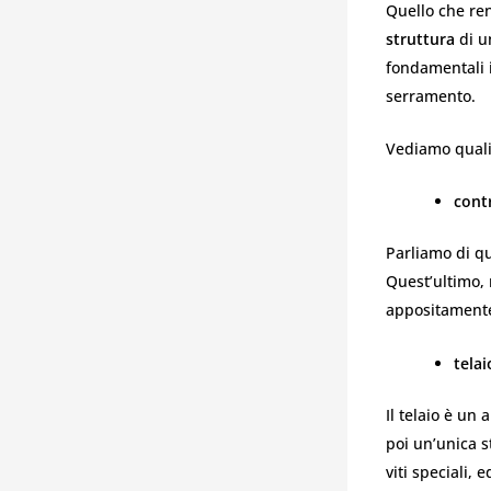
Quello che ren
struttura
di u
fondamentali i
serramento.
Vediamo qual
cont
Parliamo di que
Quest’ultimo, r
appositament
telai
Il telaio è un
poi un’unica s
viti speciali, 