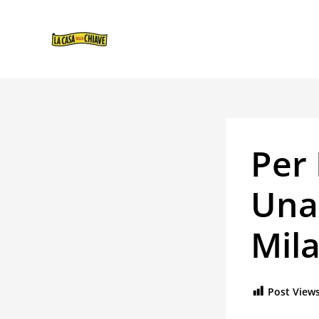
VAI
NAVIGAZIONE
AL
ARTICOLI
CONTENUTO
Per 
Una
Mila
Post Views