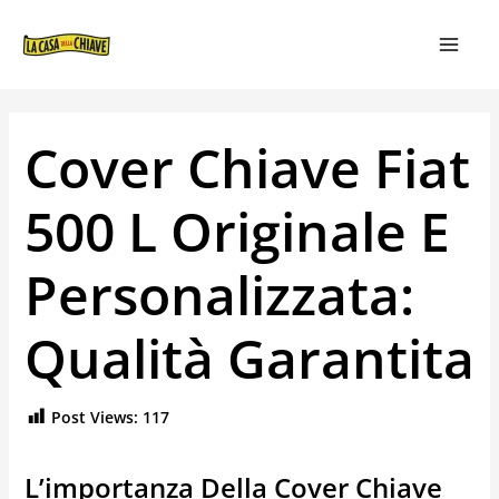
VAI
NAVIGAZIONE
MAIN
AL
ARTICOLI
MEN
CONTENUTO
Cover Chiave Fiat
500 L Originale E
Personalizzata:
Qualità Garantita
Post Views:
117
L’importanza Della Cover Chiave