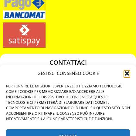
CONTATTACI
349 3863811
GESTISCI CONSENSO COOKIE
349 3863811
PER FORNIRE LE MIGLIORI ESPERIENZE, UTILIZZIAMO TECNOLOGIE
chiavicodificate@gmail.com
COME I COOKIE PER MEMORIZZARE E/O ACCEDERE ALLE
INFORMAZIONI DEL DISPOSITIVO. IL CONSENSO A QUESTE
TECNOLOGIE CI PERMETTERÀ DI ELABORARE DATI COME IL
Privacy Policy
COMPORTAMENTO DI NAVIGAZIONE O ID UNICI SU QUESTO SITO. NON
ACCONSENTIRE O RITIRARE IL CONSENSO PUÒ INFLUIRE
Cookie Policy
NEGATIVAMENTE SU ALCUNE CARATTERISTICHE E FUNZIONI.