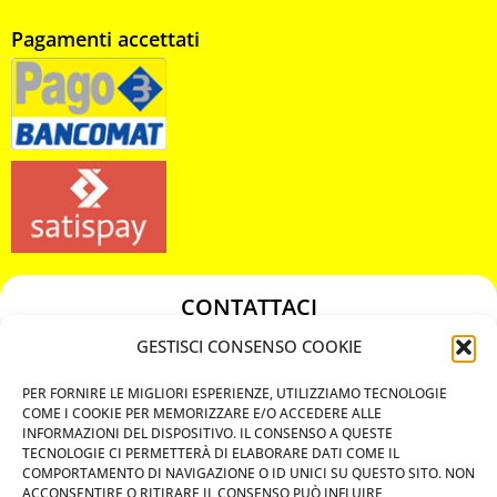
Pagamenti accettati
CONTATTACI
349 3863811
GESTISCI CONSENSO COOKIE
349 3863811
PER FORNIRE LE MIGLIORI ESPERIENZE, UTILIZZIAMO TECNOLOGIE
chiavicodificate@gmail.com
COME I COOKIE PER MEMORIZZARE E/O ACCEDERE ALLE
INFORMAZIONI DEL DISPOSITIVO. IL CONSENSO A QUESTE
TECNOLOGIE CI PERMETTERÀ DI ELABORARE DATI COME IL
Privacy Policy
COMPORTAMENTO DI NAVIGAZIONE O ID UNICI SU QUESTO SITO. NON
ACCONSENTIRE O RITIRARE IL CONSENSO PUÒ INFLUIRE