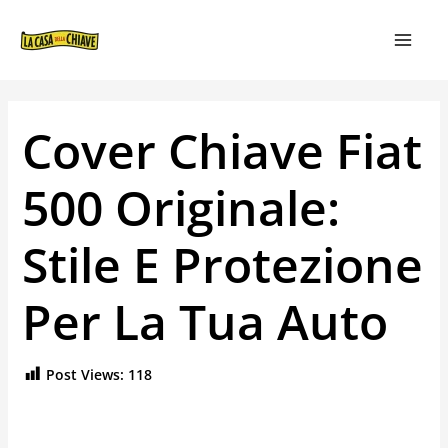
VAI
NAVIGAZIONE
MAIN
AL
ARTICOLI
MEN
CONTENUTO
Cover Chiave Fiat
500 Originale:
Stile E Protezione
Per La Tua Auto
Post Views:
118