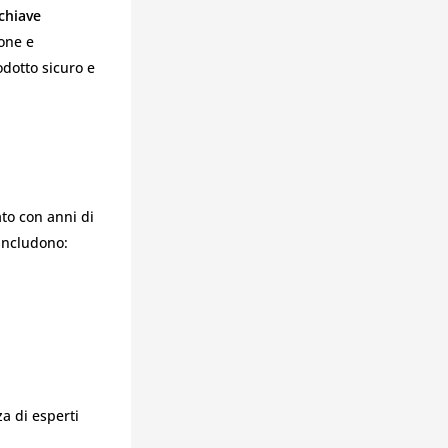
chiave
ione e
odotto sicuro e
to con anni di
 includono:
za di esperti