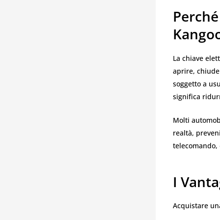
Perché
Kango
La chiave elet
aprire, chiude
soggetto a us
significa ridu
Molti automobi
realtà, preven
telecomando, e
I Vant
Acquistare u