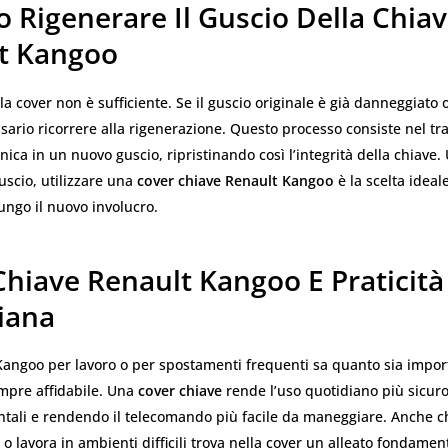
 Rigenerare Il Guscio Della Chia
t Kangoo
, la cover non è sufficiente. Se il guscio originale è già danneggiato
sario ricorrere alla rigenerazione. Questo processo consiste nel tra
nica in un nuovo guscio, ripristinando così l’integrità della chiave.
guscio, utilizzare una
cover chiave Renault Kangoo
è la scelta ideal
ungo il nuovo involucro.
Chiave Renault Kangoo E Praticità
iana
l Kangoo per lavoro o per spostamenti frequenti sa quanto sia impo
mpre affidabile. Una
cover chiave
rende l’uso quotidiano più sicuro
ntali e rendendo il telecomando più facile da maneggiare. Anche ch
 o lavora in ambienti difficili trova nella cover un alleato fondamen