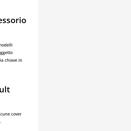
essorio
modelli
oggetto
ia chiave in
ult
Alcune cover
.