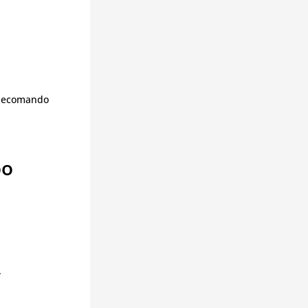
telecomando
oo
.