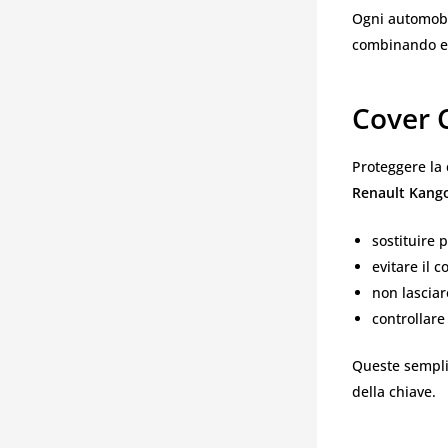
Ogni automobil
combinando est
Cover 
Proteggere la 
Renault Kang
sostituire 
evitare il c
non lasciar
controllare 
Queste semplic
della chiave.