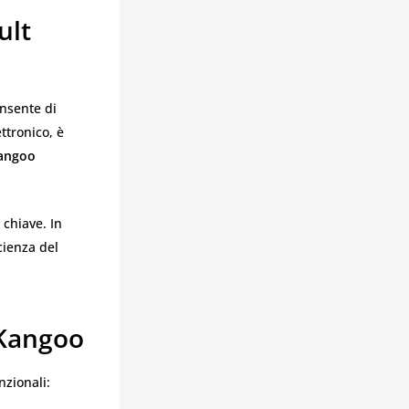
ult
onsente di
ttronico, è
Kangoo
 chiave. In
cienza del
 Kangoo
nzionali: