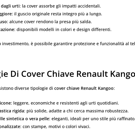
dagli urti
: la cover assorbe gli impatti accidentali.
ggiore
: il guscio originale resta integro più a lungo.
’uso
: alcune cover rendono la presa più salda.
zazione
: disponibili modelli in colori e design differenti.
 investimento, è possibile garantire protezione e funzionalità al 
gie Di Cover Chiave Renault Kang
istono diverse tipologie di
cover chiave Renault Kangoo
:
licone
: leggere, economiche e resistenti agli urti quotidiani.
astica rigida
: più solide, adatte a chi cerca massima robustezza.
lle sintetica o vera pelle
: eleganti, ideali per uno stile più raffinato
onalizzate
: con stampe, motivi o colori vivaci.