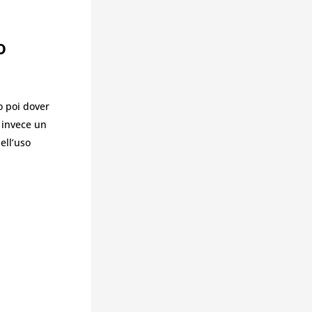
o
o poi dover
 invece un
ell’uso