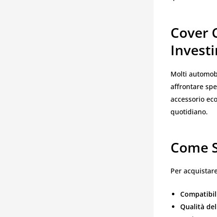
Cover 
Invest
Molti automobi
affrontare sp
accessorio eco
quotidiano.
Come S
Per acquistar
Compatibil
Qualità del