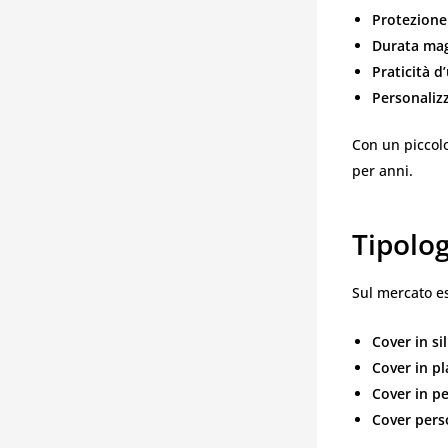
Protezione 
Durata ma
Praticità d
Personaliz
Con un piccolo
per anni.
Tipolo
Sul mercato es
Cover in si
Cover in pl
Cover in pe
Cover pers