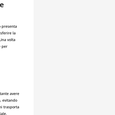
ve
 o presenta
sferire la
 Una volta
e per
rtante avere
, evitando
i trasporta
tale.