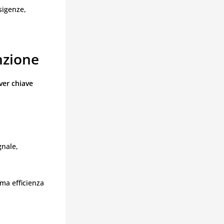
sigenze,
nzione
ver chiave
gnale,
ima efficienza