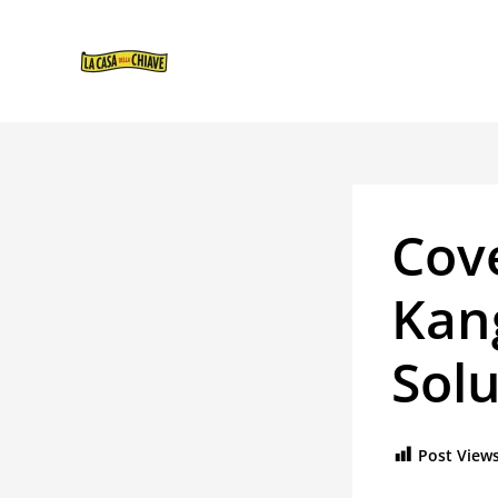
VAI
NAVIGAZIONE
AL
ARTICOLI
CONTENUTO
Cov
Kan
Solu
Post Views