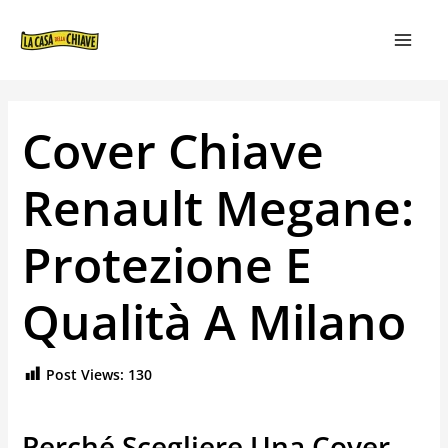
VAI
NAVIGAZIONE
MAIN
AL
ARTICOLI
MEN
CONTENUTO
Cover Chiave
Renault Megane:
Protezione E
Qualità A Milano
Post Views:
130
Perché Scegliere Una Cover