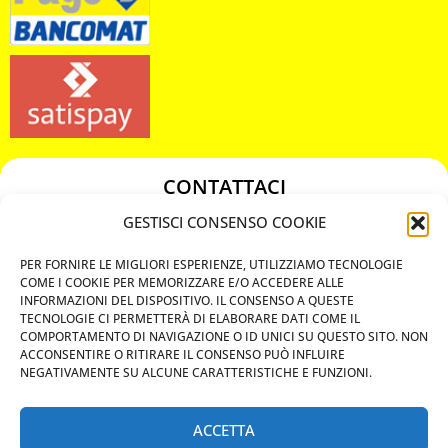
CONTATTACI
349 3863811
GESTISCI CONSENSO COOKIE
349 3863811
PER FORNIRE LE MIGLIORI ESPERIENZE, UTILIZZIAMO TECNOLOGIE
chiavicodificate@gmail.com
COME I COOKIE PER MEMORIZZARE E/O ACCEDERE ALLE
INFORMAZIONI DEL DISPOSITIVO. IL CONSENSO A QUESTE
TECNOLOGIE CI PERMETTERÀ DI ELABORARE DATI COME IL
Privacy Policy
COMPORTAMENTO DI NAVIGAZIONE O ID UNICI SU QUESTO SITO. NON
ACCONSENTIRE O RITIRARE IL CONSENSO PUÒ INFLUIRE
Cookie Policy
NEGATIVAMENTE SU ALCUNE CARATTERISTICHE E FUNZIONI.
ACCETTA
MAPS