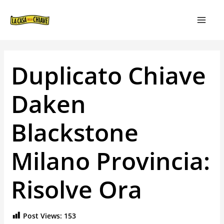
VAI
NAVIGAZIONE
MAIN
AL
ARTICOLI
MEN
CONTENUTO
Duplicato Chiave
Daken
Blackstone
Milano Provincia:
Risolve Ora
Post Views:
153