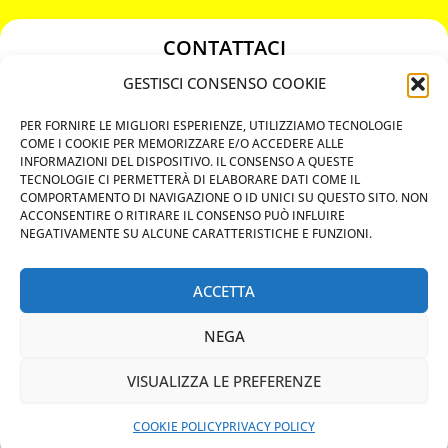
CONTATTACI
349 3863811
GESTISCI CONSENSO COOKIE
349 3863811
PER FORNIRE LE MIGLIORI ESPERIENZE, UTILIZZIAMO TECNOLOGIE
chiavicodificate@gmail.com
COME I COOKIE PER MEMORIZZARE E/O ACCEDERE ALLE
INFORMAZIONI DEL DISPOSITIVO. IL CONSENSO A QUESTE
TECNOLOGIE CI PERMETTERÀ DI ELABORARE DATI COME IL
Privacy Policy
COMPORTAMENTO DI NAVIGAZIONE O ID UNICI SU QUESTO SITO. NON
ACCONSENTIRE O RITIRARE IL CONSENSO PUÒ INFLUIRE
Cookie Policy
NEGATIVAMENTE SU ALCUNE CARATTERISTICHE E FUNZIONI.
ACCETTA
MAPS
NEGA
CHIAMA ORA
VISUALIZZA LE PREFERENZE
WHATSAPP: MANDA LA FOTO
PREVENTIVO IMMEDIATO
COOKIE POLICY
PRIVACY POLICY