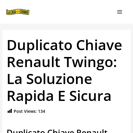
VAI
NAVIGAZIONE
MAIN
AL
ARTICOLI
MEN
CONTENUTO
Duplicato Chiave
Renault Twingo:
La Soluzione
Rapida E Sicura
Post Views:
134
Duplicato Chiave Renault