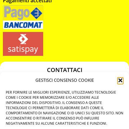
Pagamenti accettati
CONTATTACI
349 3863811
GESTISCI CONSENSO COOKIE
349 3863811
PER FORNIRE LE MIGLIORI ESPERIENZE, UTILIZZIAMO TECNOLOGIE
chiavicodificate@gmail.com
COME I COOKIE PER MEMORIZZARE E/O ACCEDERE ALLE
INFORMAZIONI DEL DISPOSITIVO. IL CONSENSO A QUESTE
TECNOLOGIE CI PERMETTERÀ DI ELABORARE DATI COME IL
Privacy Policy
COMPORTAMENTO DI NAVIGAZIONE O ID UNICI SU QUESTO SITO. NON
ACCONSENTIRE O RITIRARE IL CONSENSO PUÒ INFLUIRE
Cookie Policy
NEGATIVAMENTE SU ALCUNE CARATTERISTICHE E FUNZIONI.