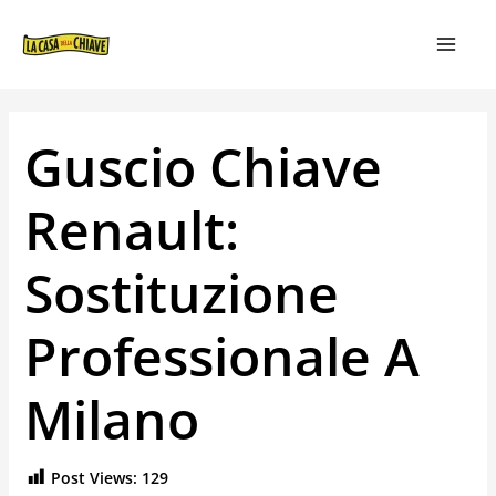
VAI
NAVIGAZIONE
MAIN
AL
ARTICOLI
MEN
CONTENUTO
Guscio Chiave
Renault:
Sostituzione
Professionale A
Milano
Post Views:
129