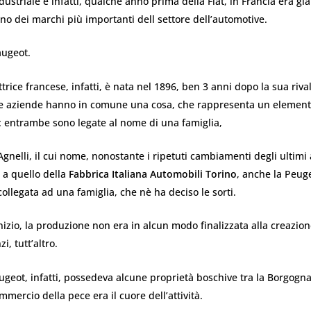
ustriale e infatti, qualche anno prima della Fiat, in Francia era gi
uno dei marchi più importanti dell settore dell’automotive.
augeot.
trice francese, infatti, è nata nel 1896, ben 3 anni dopo la sua rival
due aziende hanno in comune una cosa, che rappresenta un elemen
 entrambe sono legate al nome di una famiglia,
Agnelli, il cui nome, nonostante i ripetuti cambiamenti degli ultimi 
 a quello della
Fabbrica Italiana Automobili Torino
, anche la Peug
ollegata ad una famiglia, che nè ha deciso le sorti.
inizio, la produzione non era in alcun modo finalizzata alla creazion
i, tutt’altro.
ugeot, infatti, possedeva alcune proprietà boschive tra la Borgogna
mmercio della pece era il cuore dell’attività.