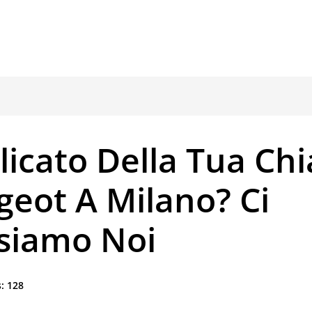
icato Della Tua Ch
geot A Milano? Ci
siamo Noi
:
128