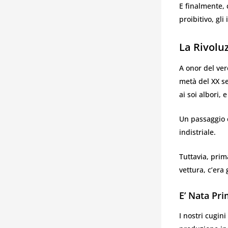
E finalmente, 
proibitivo, gli
La Rivolu
A onor del ver
metà del XX se
ai soi albori, 
Un passaggio e
indistriale.
Tuttavia, prim
vettura, c’era 
E’ Nata Pri
I nostri cugin