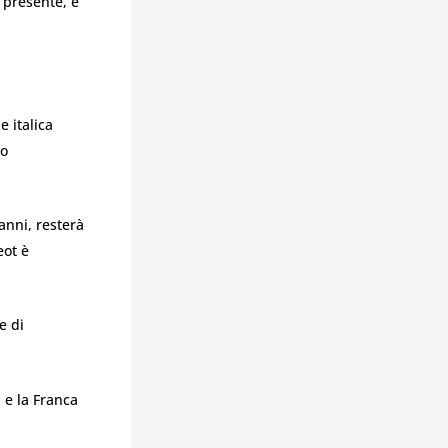
à presente, e
e italica
to
anni, resterà
eot è
e di
 e la Franca