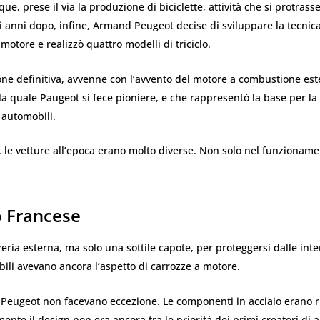
ue, prese il via la produzione di biciclette, attività che si protrass
 anni dopo, infine, Armand Peugeot decise di sviluppare la tecnica
motore e realizzò quattro modelli di triciclo.
ne definitiva, avvenne con l’avvento del motore a combustione est
la quale Paugeot si fece pioniere, e che rappresentò la base per la 
 automobili.
 le vetture all’epoca erano molto diverse. Non solo nel funzionam
o Francese
eria esterna, ma solo una sottile capote, per proteggersi dalle inte
li avevano ancora l’aspetto di carrozze a motore.
 Peugeot non facevano eccezione. Le componenti in acciaio erano ri
ente il design non era ancora tra le priorità dei primi creatori di 