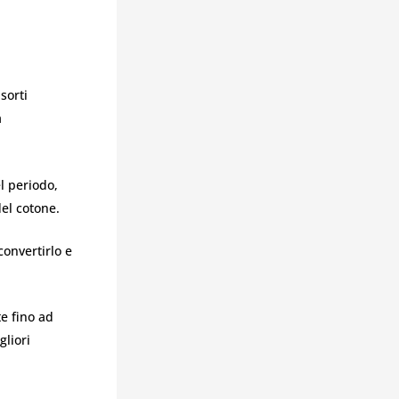
sorti
a
el periodo,
del cotone.
convertirlo e
te fino ad
gliori