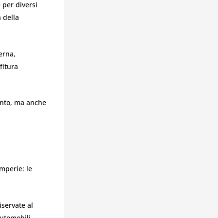
e per diversi
 della
erna,
fitura
ento, ma anche
mperie: le
servate al
automobili.