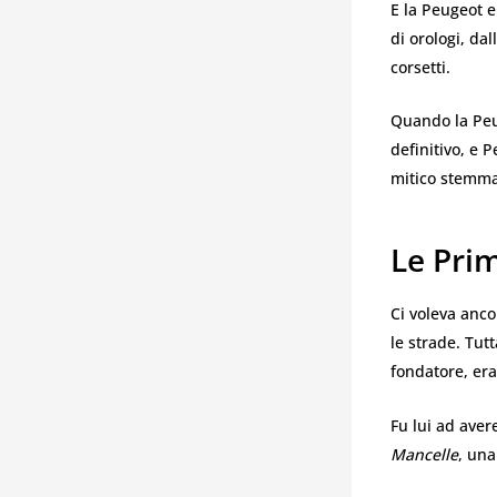
E la Peugeot e
di orologi, da
corsetti.
Quando la Peu
definitivo, e 
mitico stemma 
Le Pri
Ci voleva anco
le strade. Tut
fondatore, er
Fu lui ad aver
Mancelle
, una