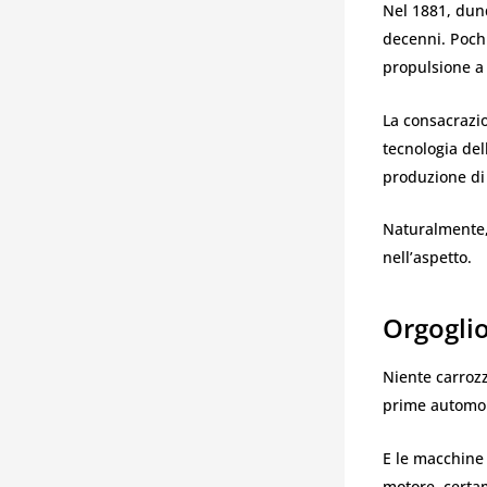
Nel 1881, dunq
decenni. Pochi
propulsione a 
La consacrazio
tecnologia del
produzione di
Naturalmente,
nell’aspetto.
Orgogli
Niente carrozz
prime automobi
E le macchine
motore, certam