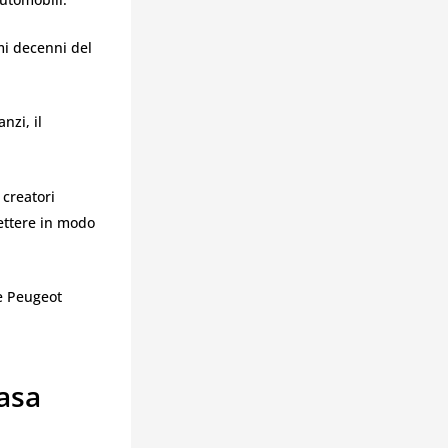
mi decenni del
nzi, il
 creatori
ettere in modo
e Peugeot
Casa