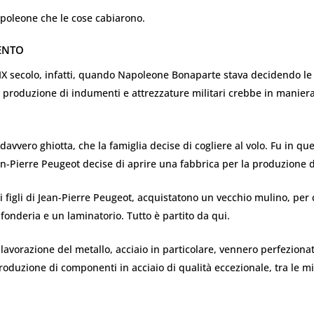
apoleone che le cose cabiarono.
ENTO
 XIX secolo, infatti, quando Napoleone Bonaparte stava decidendo le 
a produzione di indumenti e attrezzature militari crebbe in manier
davvero ghiotta, che la famiglia decise di cogliere al volo. Fu in qu
ean-Pierre Peugeot decise di aprire una fabbrica per la produzione 
 i figli di Jean-Pierre Peugeot, acquistatono un vecchio mulino, per 
fonderia e un laminatorio. Tutto è partito da qui.
 lavorazione del metallo, acciaio in particolare, vennero perfeziona
produzione di componenti in acciaio di qualità eccezionale, tra le mi