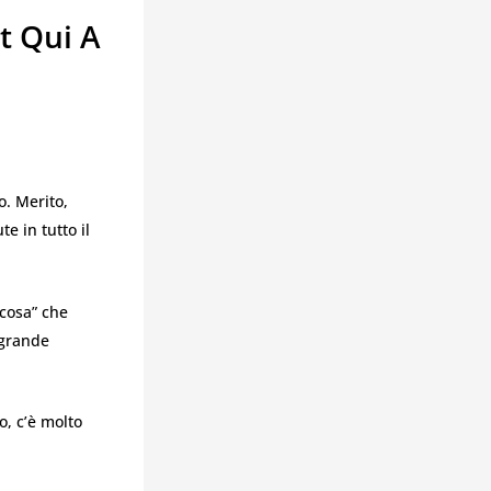
t Qui A
o. Merito,
e in tutto il
lcosa” che
 grande
o, c’è molto