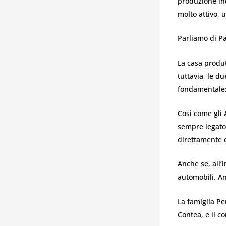
produzione ind
molto attivo, 
Parliamo di P
La casa produt
tuttavia, le 
fondamentale:
Così come gli 
sempre legato
direttamente c
Anche se, all’
automobili. Anz
La famiglia Pe
Contea, e il co