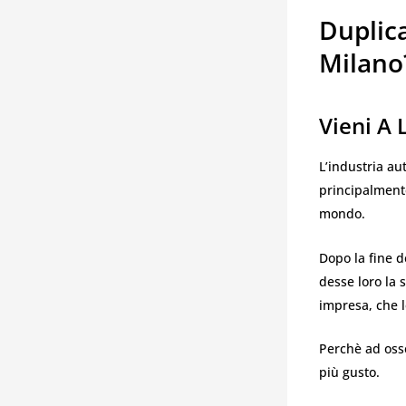
Duplic
Milano
Vieni A 
L’industria au
principalmente
mondo.
Dopo la fine d
desse loro la 
impresa, che l
Perchè ad osse
più gusto.