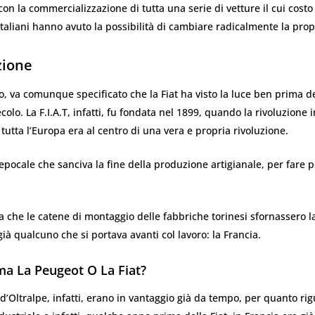
con la commercializzazione di tutta una serie di vetture il cui cost
 italiani hanno avuto la possibilità di cambiare radicalmente la propr
zione
o, va comunque specificato che la Fiat ha visto la luce ben prima d
colo. La F.I.A.T, infatti, fu fondata nel 1899, quando la rivoluzione 
e tutta l’Europa era al centro di una vera e propria rivoluzione.
pocale che sanciva la fine della produzione artigianale, per fare p
a che le catene di montaggio delle fabbriche torinesi sfornassero l
già qualcuno che si portava avanti col lavoro: la Francia.
ma La Peugeot O La Fiat?
i d’Oltralpe, infatti, erano in vantaggio già da tempo, per quanto ri