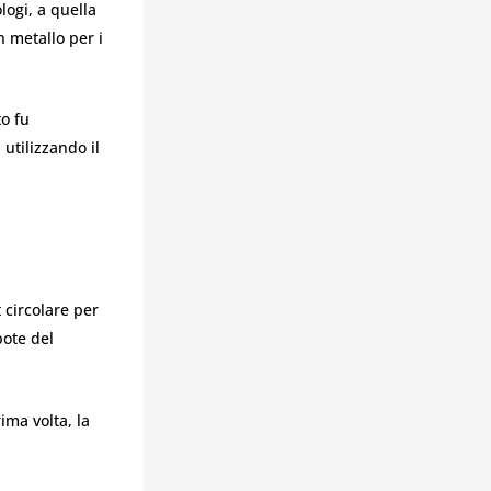
logi, a quella
n metallo per i
o fu
 utilizzando il
 circolare per
pote del
ima volta, la