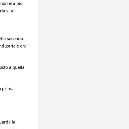
o non era più
ia vita.
ella seconda
industriale era
osto a quella
a prima
guarda la