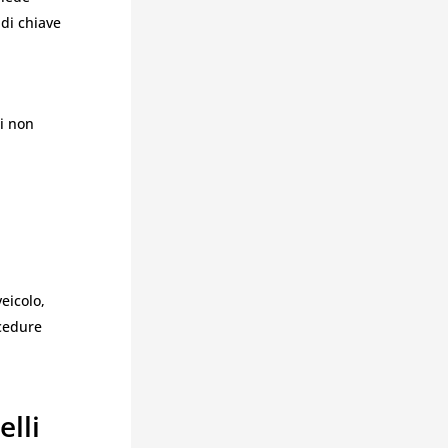
 di chiave
i non
eicolo,
ocedure
lli