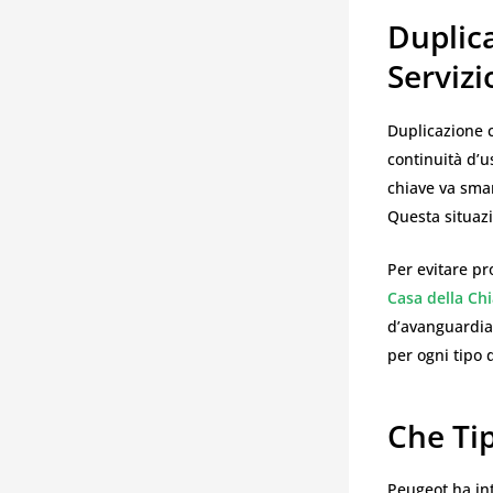
Duplic
Serviz
Duplicazione c
continuità d’u
chiave va smar
Questa situaz
Per evitare pr
Casa della Ch
d’avanguardia,
per ogni tipo 
Che Ti
Peugeot ha int