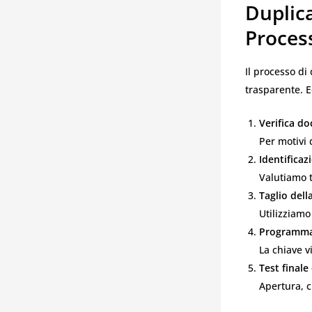
Duplic
Proces
Il processo d
trasparente. E
Verifica d
Per motivi 
Identificaz
Valutiamo t
Taglio del
Utilizziamo
Programma
La chiave v
Test finale
Apertura, 