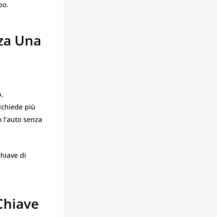
po.
za Una
o
,
ichiede più
 l’auto senza
chiave di
Chiave