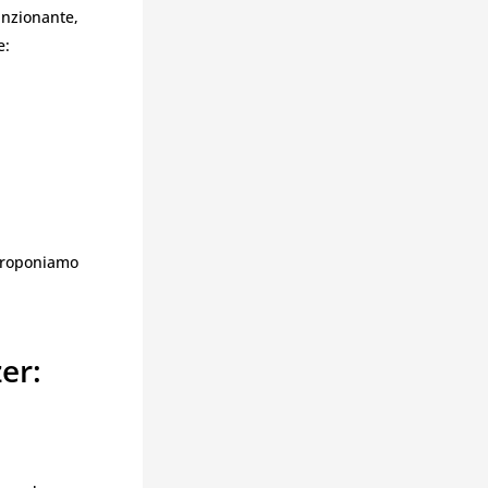
unzionante,
e:
 proponiamo
er: