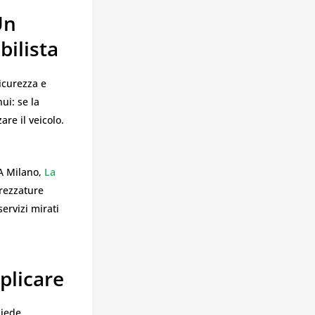
Un
ilista
icurezza e
ui: se la
are il veicolo.
A Milano,
La
trezzature
ervizi mirati
plicare
hiede