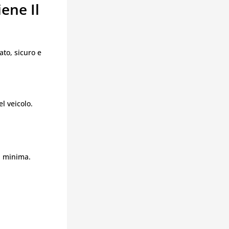
ene Il
ato, sicuro e
l veicolo.
za minima.