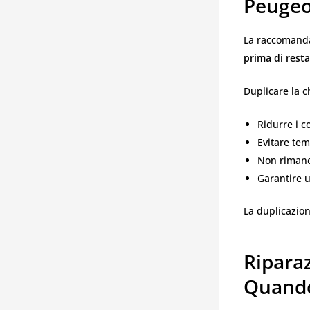
Peugeo
La raccomandaz
prima di rest
Duplicare la 
Ridurre i c
Evitare te
Non rimaner
Garantire u
La duplicazion
Ripara
Quando