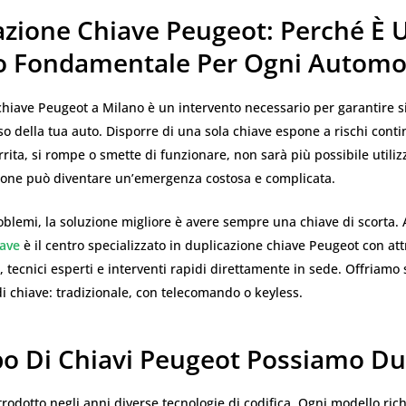
azione Chiave Peugeot: Perché È 
io Fondamentale Per Ogni Automob
hiave Peugeot a Milano è un intervento necessario per garantire s
so della tua auto. Disporre di una sola chiave espone a rischi contin
rita, si rompe o smette di funzionare, non sarà più possibile utilizz
ione può diventare un’emergenza costosa e complicata.
oblemi, la soluzione migliore è avere sempre una chiave di scorta. 
iave
è il centro specializzato in duplicazione chiave Peugeot con at
 tecnici esperti e interventi rapidi direttamente in sede. Offriamo s
di chiave: tradizionale, con telecomando o keyless.
po Di Chiavi Peugeot Possiamo Du
rodotto negli anni diverse tecnologie di codifica. Ogni modello ric