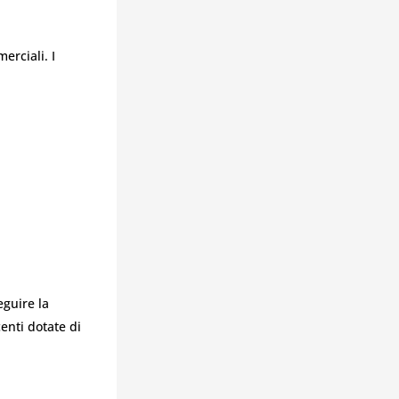
erciali. I
eguire la
enti dotate di