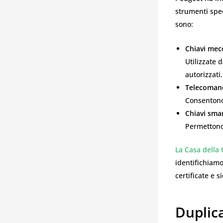
strumenti spec
sono:
Chiavi mec
Utilizzate 
autorizzati.
Telecomand
Consentono 
Chiavi smar
Permettono 
La Casa della 
identifichiamo
certificate e s
Duplic