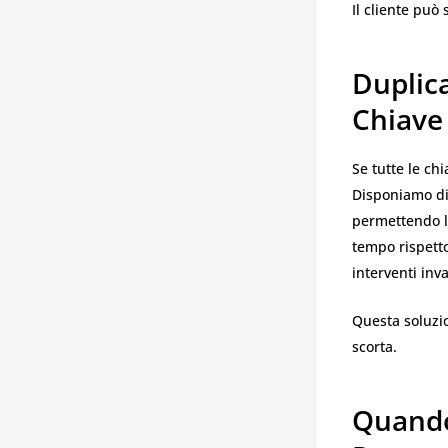
Il cliente può
Duplic
Chiave
Se tutte le ch
Disponiamo di
permettendo l
tempo rispett
interventi inva
Questa soluzio
scorta.
Quando