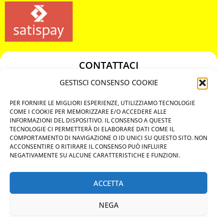
CONTATTACI
349 3863811
GESTISCI CONSENSO COOKIE
349 3863811
PER FORNIRE LE MIGLIORI ESPERIENZE, UTILIZZIAMO TECNOLOGIE
chiavicodificate@gmail.com
COME I COOKIE PER MEMORIZZARE E/O ACCEDERE ALLE
INFORMAZIONI DEL DISPOSITIVO. IL CONSENSO A QUESTE
TECNOLOGIE CI PERMETTERÀ DI ELABORARE DATI COME IL
Privacy Policy
COMPORTAMENTO DI NAVIGAZIONE O ID UNICI SU QUESTO SITO. NON
ACCONSENTIRE O RITIRARE IL CONSENSO PUÒ INFLUIRE
Cookie Policy
NEGATIVAMENTE SU ALCUNE CARATTERISTICHE E FUNZIONI.
ACCETTA
MAPS
NEGA
CHIAMA ORA