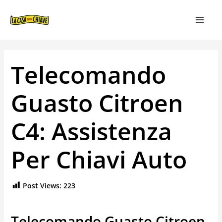
VAI
NAVIGAZIONE
MAIN
AL
ARTICOLI
MEN
CONTENUTO
Telecomando
Guasto Citroen
C4: Assistenza
Per Chiavi Auto
Post Views:
223
Telecomando Guasto Citroen