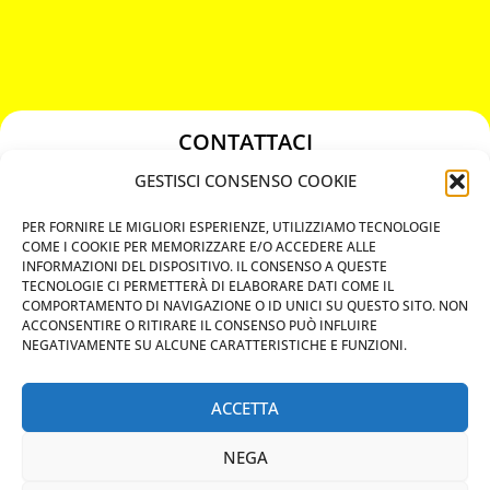
CONTATTACI
349 3863811
GESTISCI CONSENSO COOKIE
349 3863811
PER FORNIRE LE MIGLIORI ESPERIENZE, UTILIZZIAMO TECNOLOGIE
chiavicodificate@gmail.com
COME I COOKIE PER MEMORIZZARE E/O ACCEDERE ALLE
INFORMAZIONI DEL DISPOSITIVO. IL CONSENSO A QUESTE
TECNOLOGIE CI PERMETTERÀ DI ELABORARE DATI COME IL
Privacy Policy
COMPORTAMENTO DI NAVIGAZIONE O ID UNICI SU QUESTO SITO. NON
ACCONSENTIRE O RITIRARE IL CONSENSO PUÒ INFLUIRE
Cookie Policy
NEGATIVAMENTE SU ALCUNE CARATTERISTICHE E FUNZIONI.
ACCETTA
MAPS
NEGA
CHIAMA ORA