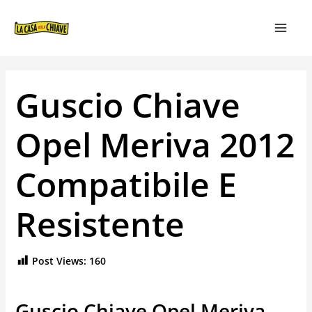
VAI
NAVIGAZIONE
MAIN
AL
ARTICOLI
MEN
CONTENUTO
Guscio Chiave
Opel Meriva 2012
Compatibile E
Resistente
Post Views:
160
Guscio Chiave Opel Meriva