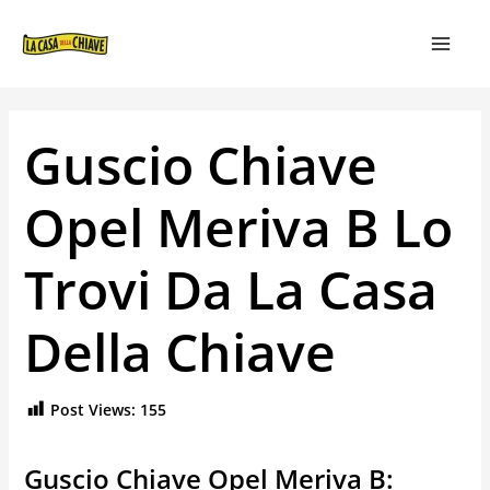
VAI
NAVIGAZIONE
MAIN
AL
ARTICOLI
MEN
CONTENUTO
Guscio Chiave
Opel Meriva B Lo
Trovi Da La Casa
Della Chiave
Post Views:
155
Guscio Chiave Opel Meriva B: