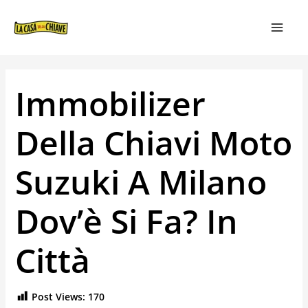
VAI
NAVIGAZIONE
MAIN
AL
ARTICOLI
MEN
CONTENUTO
Immobilizer
Della Chiavi Moto
Suzuki A Milano
Dov’è Si Fa? In
Città
Post Views:
170