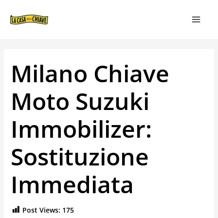
VAI
NAVIGAZIONE
MAIN
AL
ARTICOLI
MEN
CONTENUTO
Milano Chiave
Moto Suzuki
Immobilizer:
Sostituzione
Immediata
Post Views:
175