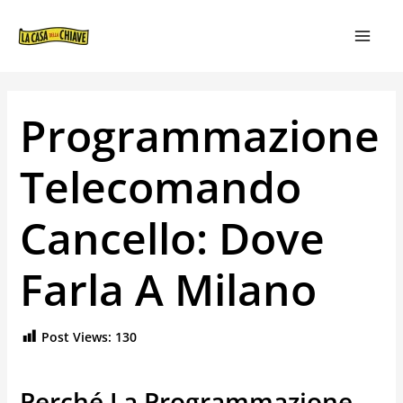
VAI
NAVIGAZIONE
MAIN
AL
ARTICOLI
MEN
CONTENUTO
Programmazione
Telecomando
Cancello: Dove
Farla A Milano
Post Views:
130
Perché La Programmazione