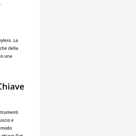
.
eyless. La
che della
ndo una
 Chiave
 strumenti
uscio e
n modo
 chiave Fiat