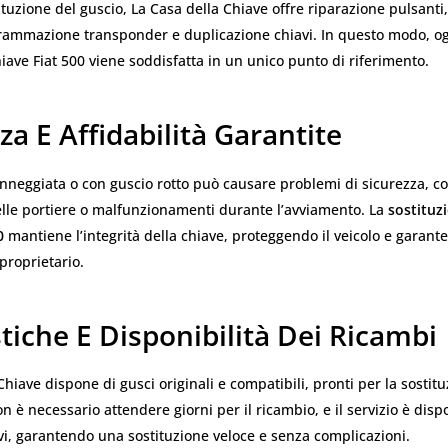
tituzione del guscio, La Casa della Chiave offre riparazione pulsanti
grammazione transponder e duplicazione chiavi. In questo modo, o
chiave Fiat 500 viene soddisfatta in un unico punto di riferimento.
za E Affidabilità Garantite
nneggiata o con guscio rotto può causare problemi di sicurezza, 
elle portiere o malfunzionamenti durante l’avviamento. La
sostituz
0
mantiene l’integrità della chiave, proteggendo il veicolo e garant
 proprietario.
iche E Disponibilità Dei Ricambi
Chiave dispone di gusci originali e compatibili, pronti per la sostit
 è necessario attendere giorni per il ricambio, e il servizio è dispon
ivi, garantendo una sostituzione veloce e senza complicazioni.