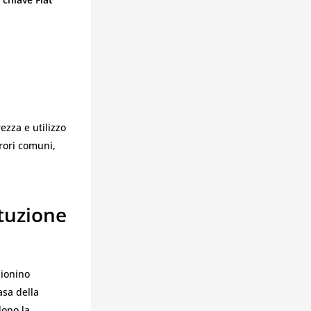
ezza e utilizzo
rrori comuni,
ituzione
zionino
asa della
dopo la