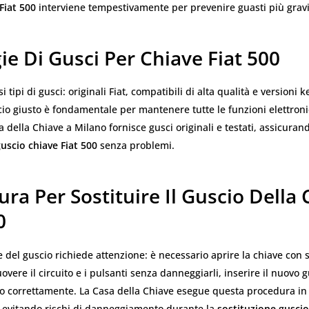
Fiat 500
interviene tempestivamente per prevenire guasti più gravi
ie Di Gusci Per Chiave Fiat 500
i tipi di gusci: originali Fiat, compatibili di alta qualità e versioni k
cio giusto è fondamentale per mantenere tutte le funzioni elettroni
a della Chiave a Milano fornisce gusci originali e testati, assicura
uscio chiave Fiat 500
senza problemi.
ra Per Sostituire Il Guscio Della
0
e del guscio richiede attenzione: è necessario aprire la chiave con
overe il circuito e i pulsanti senza danneggiarli, inserire il nuovo g
to correttamente. La Casa della Chiave esegue questa procedura i
, evitando rischi di danneggiamento durante la
sostituzione guscio