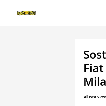
VAI
NAVIGAZIONE
AL
ARTICOLI
CONTENUTO
Sost
Fiat
Mil
Post Views