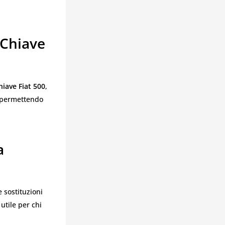
 Chiave
hiave Fiat 500
,
o, permettendo
a
e sostituzioni
utile per chi