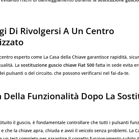
i Di Rivolgersi A Un Centro
izzato
 centro esperto come La Casa della Chiave garantisce rapidità, sicur
qualità. La
sostituzione guscio chiave Fiat 500
fatta in sede evita e
ei pulsanti o del circuito, che possono verificarsi nel fai-da-te.
a Della Funzionalità Dopo La Sost
ituito il guscio, è fondamentale controllare che tutti i pulsanti fun
e che la chiave apra, chiuda e avvii il veicolo senza problemi. La C
a un test completo per garantire il corretto funzionamento subito 