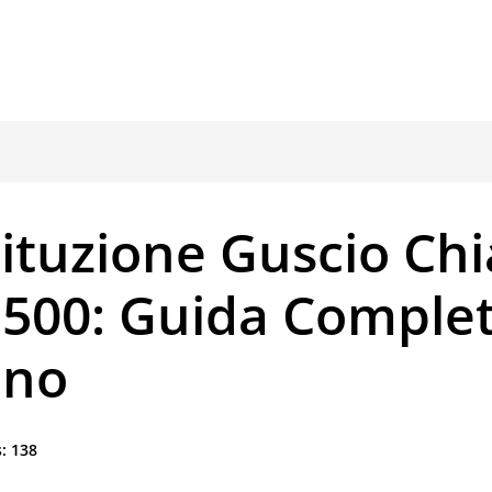
ituzione Guscio Ch
 500: Guida Comple
ano
:
138