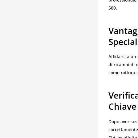
500
.
Vantagg
Special
Affidarsi a un
di ricambi di 
come rottura d
Verific
Chiave
Dopo aver sost
correttamente 
Chiave effettu