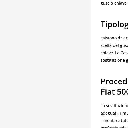
guscio chiave 
Tipolog
Esistono divers
scelta del gus
chiave. La Cas
sostituzione g
Procedu
Fiat 50
La sostituzion
adeguati, rimu
rimontare tut
professionale