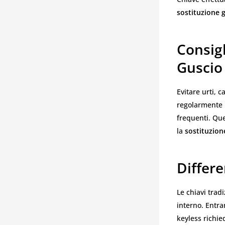
sostituzione g
Consigl
Guscio 
Evitare urti, 
regolarmente i
frequenti. Que
la
sostituzion
Differe
Le chiavi trad
interno. Entr
keyless richie