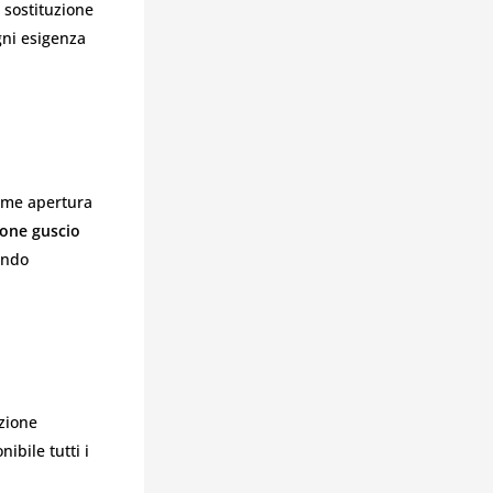
, sostituzione
gni esigenza
come apertura
ione guscio
endo
uzione
ibile tutti i