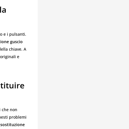
la
o e i pulsanti.
zione guscio
ella chiave. A
originali e
tituire
i che non
uesti problemi
a
sostituzione