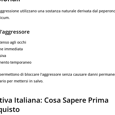
aggressione utilizzano una sostanza naturale derivata dal peperon
sicum.
ll’aggressore
tenso agli occhi
ne immediata
isiva
amento temporaneo
 permettono di bloccare l’aggressore senza causare danni permanen
io per mettersi in salvo.
iva Italiana: Cosa Sapere Prima
quisto