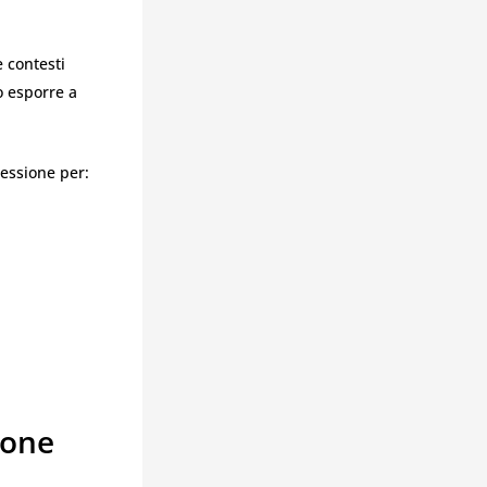
e contesti
o esporre a
essione per:
ione