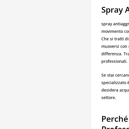
Spray 
spray antiaggr
movimento com
Che si tratti 
muoversi con m
differenza. Tr
professionali.
Se stai cercan
specializzato 
desidera acquis
settore.
Perché