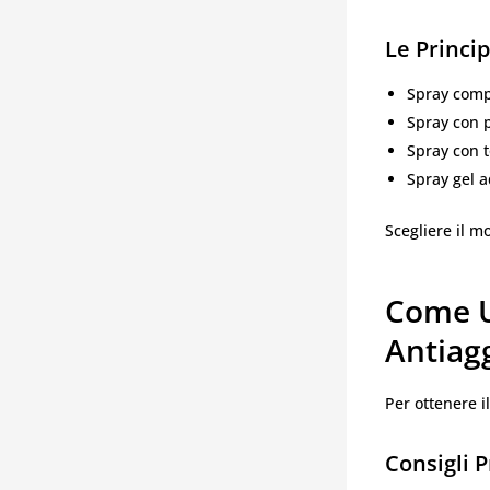
Le Princip
Spray compa
Spray con p
Spray con t
Spray gel a
Scegliere il m
Come U
Antiag
Per ottenere i
Consigli P