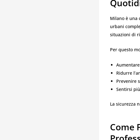
Quotid
Milano è una c
urbani comples
situazioni di r
Per questo mo
Aumentare 
Ridurre l’a
Prevenire s
Sentirsi pi
La sicurezza 
Come F
Profess