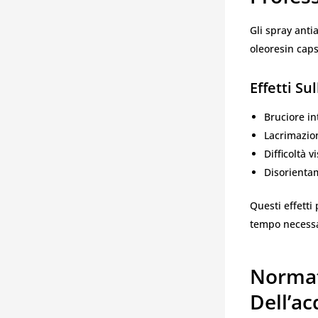
Gli spray anti
oleoresin cap
Effetti Su
Bruciore in
Lacrimazio
Difficoltà v
Disorient
Questi effetti
tempo necessar
Normat
Dell’ac