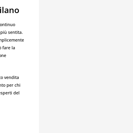
ilano
continuo
più sentita.
semplicemente
 fare la
ione
to vendita
nto per chi
esperti del