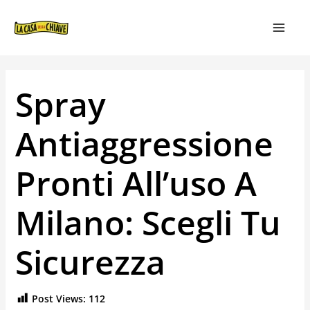
VAI
NAVIGAZIONE
MAIN
AL
ARTICOLI
MEN
CONTENUTO
Spray
Antiaggressione
Pronti All’uso A
Milano: Scegli Tu
Sicurezza
Post Views:
112