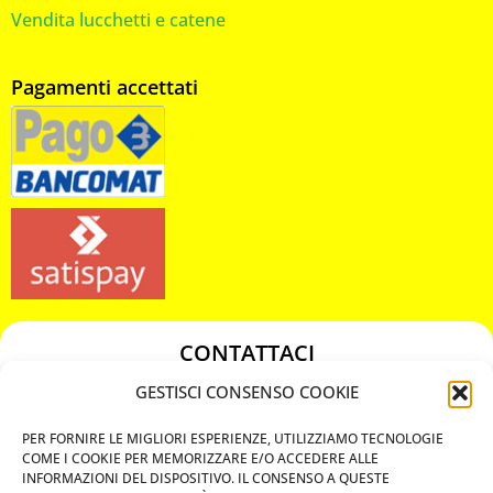
Vendita lucchetti e catene
Pagamenti accettati
CONTATTACI
349 3863811
GESTISCI CONSENSO COOKIE
349 3863811
PER FORNIRE LE MIGLIORI ESPERIENZE, UTILIZZIAMO TECNOLOGIE
chiavicodificate@gmail.com
COME I COOKIE PER MEMORIZZARE E/O ACCEDERE ALLE
INFORMAZIONI DEL DISPOSITIVO. IL CONSENSO A QUESTE