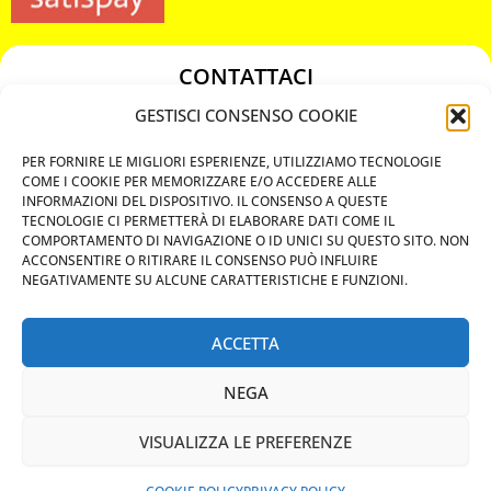
CONTATTACI
349 3863811
GESTISCI CONSENSO COOKIE
349 3863811
PER FORNIRE LE MIGLIORI ESPERIENZE, UTILIZZIAMO TECNOLOGIE
chiavicodificate@gmail.com
COME I COOKIE PER MEMORIZZARE E/O ACCEDERE ALLE
INFORMAZIONI DEL DISPOSITIVO. IL CONSENSO A QUESTE
TECNOLOGIE CI PERMETTERÀ DI ELABORARE DATI COME IL
Privacy Policy
COMPORTAMENTO DI NAVIGAZIONE O ID UNICI SU QUESTO SITO. NON
ACCONSENTIRE O RITIRARE IL CONSENSO PUÒ INFLUIRE
Cookie Policy
NEGATIVAMENTE SU ALCUNE CARATTERISTICHE E FUNZIONI.
ACCETTA
MAPS
NEGA
CHIAMA ORA
VISUALIZZA LE PREFERENZE
WHATSAPP: MANDA LA FOTO